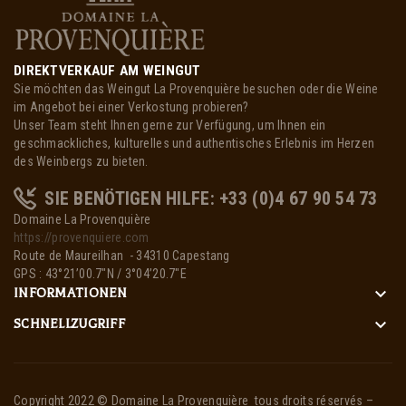
DIREKTVERKAUF AM WEINGUT
Sie möchten das Weingut La Provenquière besuchen oder die Weine
im Angebot bei einer Verkostung probieren?
Unser Team steht Ihnen gerne zur Verfügung, um Ihnen ein
geschmackliches, kulturelles und authentisches Erlebnis im Herzen
des Weinbergs zu bieten.
SIE BENÖTIGEN HILFE: +33 (0)4 67 90 54 73
Domaine La Provenquière
https://provenquiere.com
Route de Maureilhan - 34310 Capestang
GPS : 43°21’00.7″N / 3°04’20.7″E
keyboard_arrow_down
INFORMATIONEN
keyboard_arrow_down
SCHNELLZUGRIFF
Copyright 2022 ©
Domaine La Provenquière
tous droits réservés –