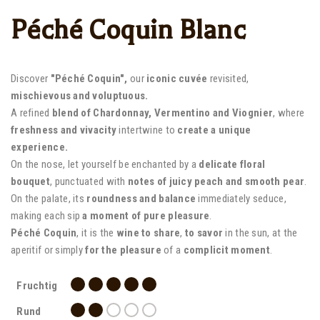
Péché Coquin Blanc
Discover
"Péché Coquin",
our
iconic cuvée
revisited,
mischievous and voluptuous.
A refined
blend of Chardonnay, Vermentino and Viognier
, where
freshness and vivacity
intertwine to
create a unique
experience.
On the nose, let yourself be enchanted by a
delicate floral
bouquet
, punctuated with
notes of juicy peach and smooth pear
.
On the palate, its
roundness and balance
immediately seduce,
making each sip
a moment of pure pleasure
.
Péché Coquin
, it is the
wine to share
,
to savor
in the sun, at the
aperitif or simply
for the pleasure
of a
complicit moment
.
Fruchtig
Rund