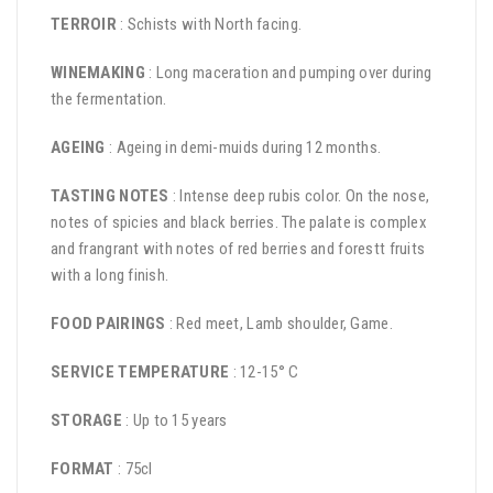
TERROIR
: Schists with North facing.
WINEMAKING
: Long maceration and pumping over during
the fermentation.
AGEING
: Ageing in demi-muids during 12 months.
TASTING NOTES
: Intense deep rubis color. On the nose,
notes of spicies and black berries. The palate is complex
and frangrant with notes of red berries and forestt fruits
with a long finish.
FOOD PAIRINGS
: Red meet, Lamb shoulder, Game.
SERVICE TEMPERATURE
: 12-15° C
STORAGE
: Up to 15 years
FORMAT
: 75cl