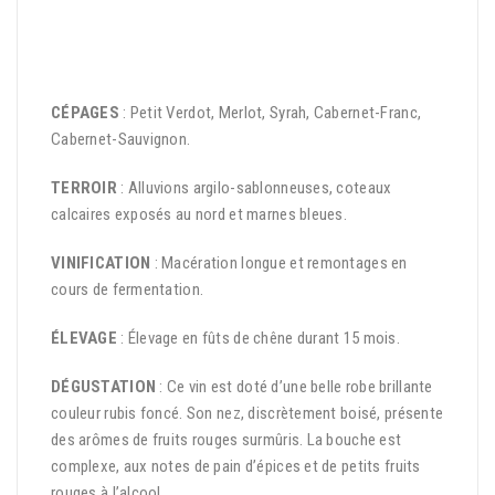
CÉPAGES
: Petit Verdot, Merlot, Syrah, Cabernet-Franc,
Cabernet-Sauvignon.
TERROIR
: Alluvions argilo-sablonneuses, coteaux
calcaires exposés au nord et marnes bleues.
VINIFICATION
: Macération longue et remontages en
cours de fermentation.
ÉLEVAGE
: Élevage en fûts de chêne durant 15 mois.
DÉGUSTATION
: Ce vin est doté d’une belle robe brillante
couleur rubis foncé. Son nez, discrètement boisé, présente
des arômes de fruits rouges surmûris. La bouche est
complexe, aux notes de pain d’épices et de petits fruits
rouges à l’alcool.