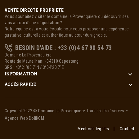
VENTE DIRECTE PROPRIÉTÉ
Vous souhaitez visiter le domaine la Provenquière ou découvrir ses
vins autour d’une dégustation ?
Notre équipe est à votre écoute pour vous proposer une expérience
gustative, culturelle et authentique au cœur du vignoble.
BESOIN D'AIDE : +33 (0)4 67 90 54 73
Domaine La Provenquière
Route de Maureilhan - 34310 Capestang
GPS : 43°21’00.7″N / 3°04’20.7″E
keyboard_arrow_down
INFORMATION
keyboard_arrow_down
ACCÉS RAPIDE
Copyright 2022 ©
Domaine La Provenquière
tous droits réservés –
Agence Web DoliKOM
Mentions légales
Contact