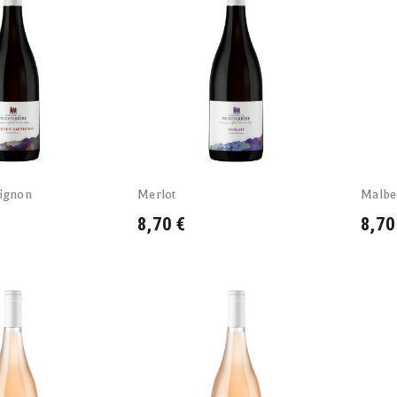
ignon
Merlot
Malbe
8,70 €
8,70