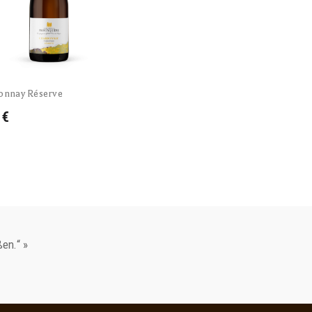
onnay Réserve
 €
en.“ »