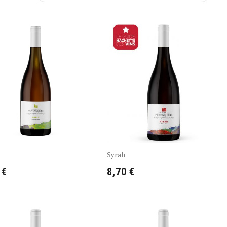
Syrah
 €
8,70 €