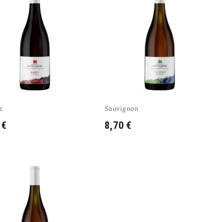
c
Sauvignon
 €
8,70 €