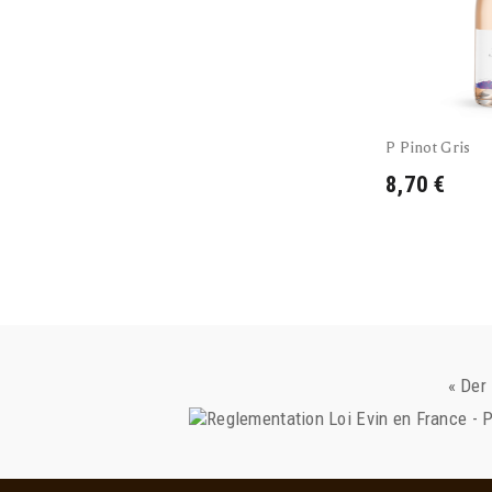
P Pinot Gris
8,70 €
« Der