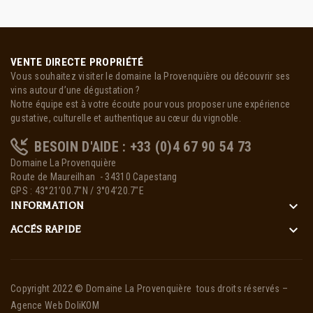
VENTE DIRECTE PROPRIÉTÉ
Vous souhaitez visiter le domaine la Provenquière ou découvrir ses
vins autour d’une dégustation ?
Notre équipe est à votre écoute pour vous proposer une expérience
gustative, culturelle et authentique au cœur du vignoble.
BESOIN D'AIDE : +33 (0)4 67 90 54 73
Domaine La Provenquière
Route de Maureilhan - 34310 Capestang
GPS : 43°21’00.7″N / 3°04’20.7″E
keyboard_arrow_down
INFORMATION
keyboard_arrow_down
ACCÉS RAPIDE
Copyright 2022 ©
Domaine La Provenquière
tous droits réservés –
Agence Web DoliKOM