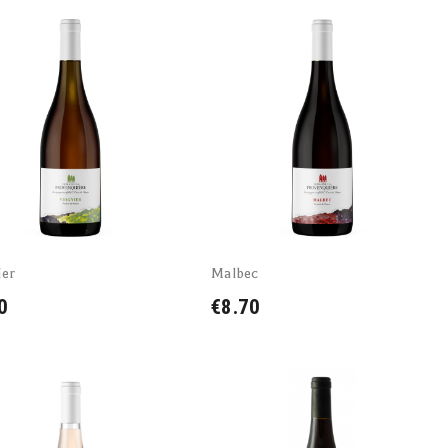
ier
Malbec
0
€8.70