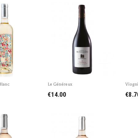
Blanc
Le Généreux
Viogn
€14.00
€8.7